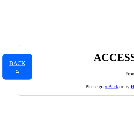
ACCESS
BACK
«
From
Please go
« Back
or try
H