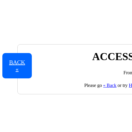
ACCESS
BACK
«
From
Please go
« Back
or try
H