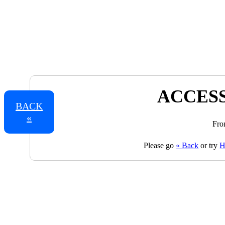
ACCESS
BACK
«
Fro
Please go
« Back
or try
H