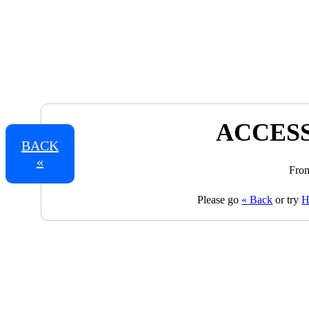
ACCESS
BACK
«
From
Please go
« Back
or try
H