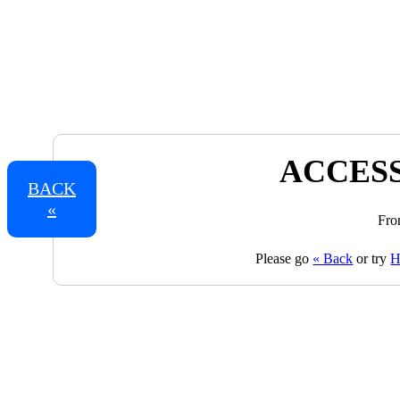
ACCESS
BACK
«
Fro
Please go
« Back
or try
H