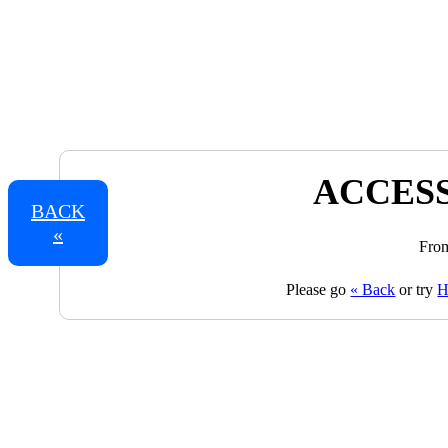
ACCESS
BACK
«
From
Please go
« Back
or try
H