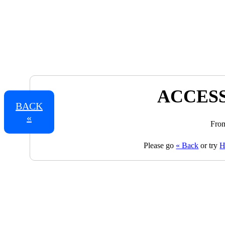
ACCESS
BACK
«
From
Please go
« Back
or try
H