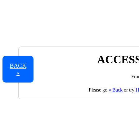
ACCESS
BACK
«
Fro
Please go
« Back
or try
H