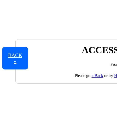
ACCESS
BACK
«
Fro
Please go
« Back
or try
H