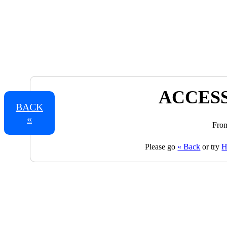
ACCESS
BACK
«
From
Please go
« Back
or try
H