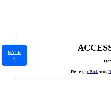
ACCESS
BACK
«
From
Please go
« Back
or try
H