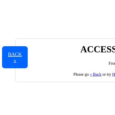
ACCESS
BACK
«
Fro
Please go
« Back
or try
H