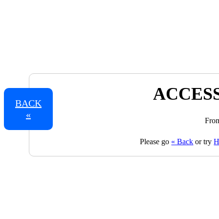
ACCESS
BACK
«
From
Please go
« Back
or try
H