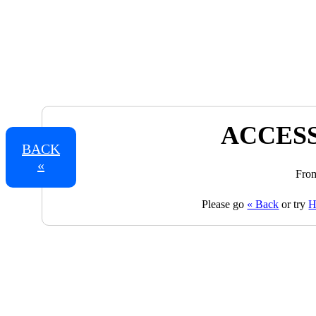
ACCESS
BACK
«
From
Please go
« Back
or try
H