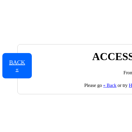
ACCESS
BACK
«
From
Please go
« Back
or try
H