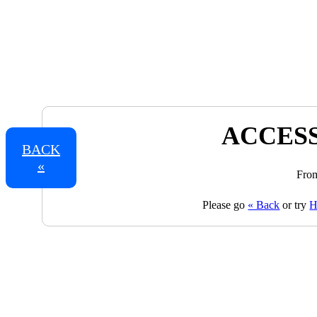
ACCESS
BACK
«
From
Please go
« Back
or try
H