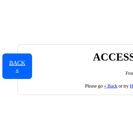
ACCESS
BACK
«
Fro
Please go
« Back
or try
H