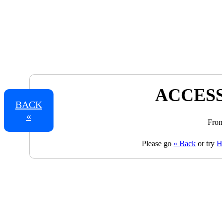
ACCESS
BACK
«
From
Please go
« Back
or try
H