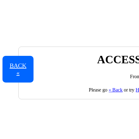
ACCESS
BACK
«
From
Please go
« Back
or try
H