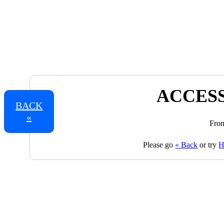
ACCESS
BACK
«
From
Please go
« Back
or try
H